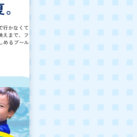
夏。
で行かなくて
映えまで、フ
しめるプール