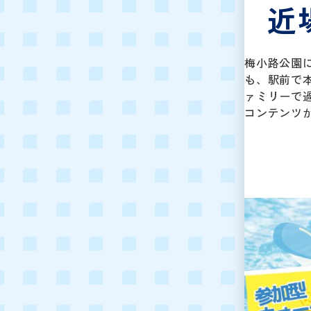
近
梅小路公園
も、駅前で
ァミリーで
コンテンツ