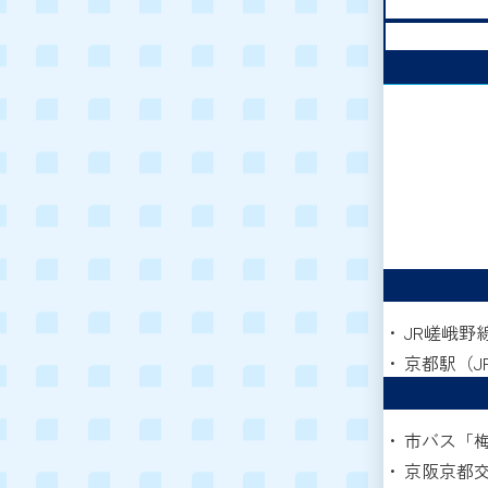
JR嵯峨野
京都駅（J
市バス「梅
京阪京都