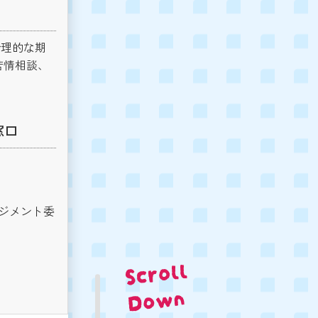
合理的な期
苦情相談、
窓口
ネジメント委