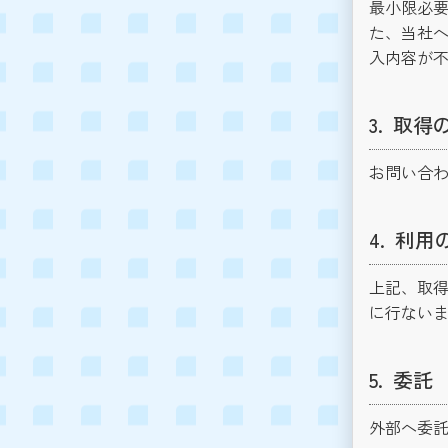
最小限必要
た、当社
入内容が
取得
お問い合
利用
上記、取
に行ない
委託
外部へ委