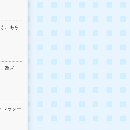
除き、あら
壊、改ざ
ュレッダー