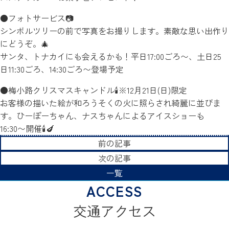
●フォトサービス📷
シンボルツリーの前で写真をお撮りします。素敵な思い出作り
にどうぞ。🎄
サンタ、トナカイにも会えるかも！平日17:00ごろ〜、土日25
日11:30ごろ、14:30ごろ〜登場予定
●梅小路クリスマスキャンドル🕯️※12月21日(日)限定
お客様の描いた絵が和ろうそくの火に照らされ綺麗に並びま
す。ひーぽーちゃん、ナスちゃんによるアイスショーも
16:30〜開催🕯️🍆
前の記事
次の記事
一覧
交通アクセス