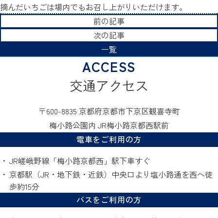
摘んだいちごは場内でもお召し上がりいただけます。
前の記事
次の記事
一覧
交通アクセス
〒600-8835 京都府京都市下京区観喜寺町
梅小路公園内 JR梅小路京都西駅前
電車をご利用の方
JR嵯峨野線「梅小路京都西」駅下車すぐ
京都駅（JR・地下鉄・近鉄）中央口より塩小路通を西へ徒
歩約15分
バスをご利用の方