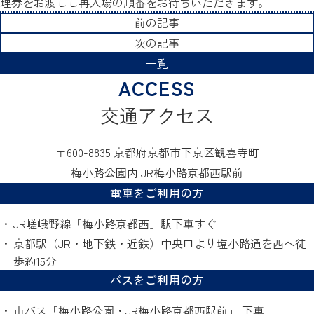
理券をお渡しし再入場の順番をお待ちいただきます。
前の記事
次の記事
一覧
交通アクセス
〒600-8835 京都府京都市下京区観喜寺町
梅小路公園内 JR梅小路京都西駅前
電車をご利用の方
JR嵯峨野線「梅小路京都西」駅下車すぐ
京都駅（JR・地下鉄・近鉄）中央口より塩小路通を西へ徒
歩約15分
バスをご利用の方
市バス「梅小路公園・JR梅小路京都西駅前」 下車