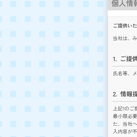
個人情
ご提供いた
当社は、
ご提
氏名等、
情報
上記1のご
最小限必要
た、当社
入内容が