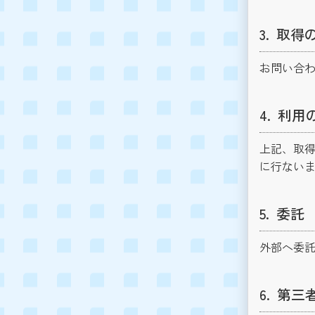
取得
お問い合
利用
上記、取
に行ない
委託
外部へ委
第三