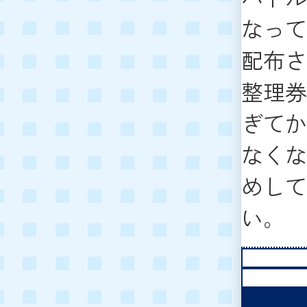
なって
配布さ
整理券
ぎてか
なくな
めして
い。