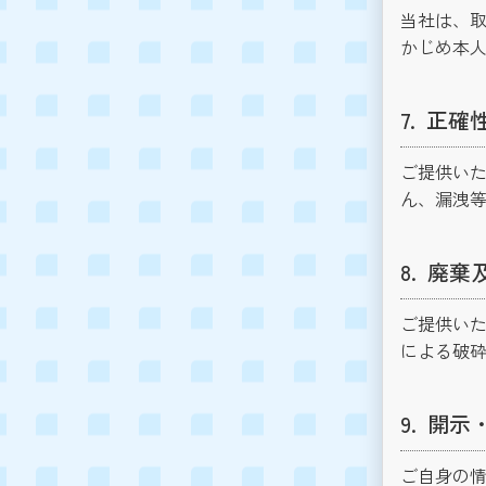
当社は、
かじめ本
正確
ご提供い
ん、漏洩
廃棄
ご提供いた
による破
開示
ご自身の