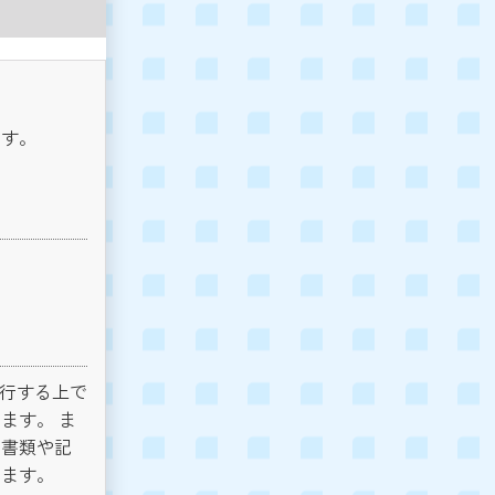
ます。
遂行する上で
ます。 ま
く書類や記
います。