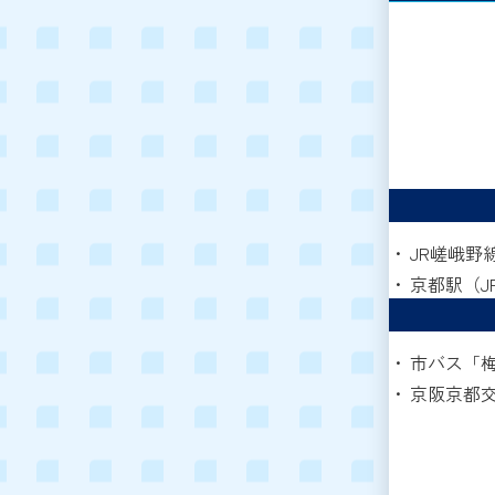
JR嵯峨野
京都駅（J
市バス「梅
京阪京都