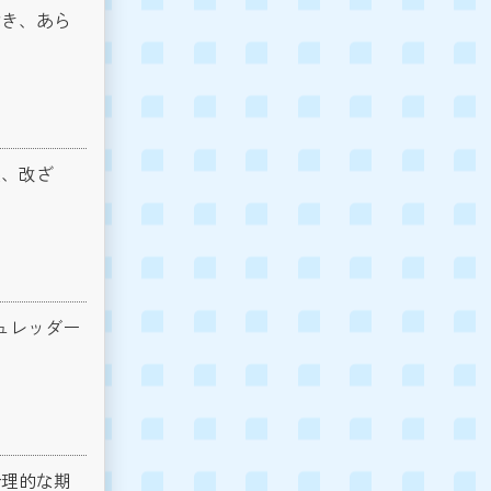
除き、あら
壊、改ざ
ュレッダー
合理的な期