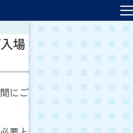
ご入場
間にご
必要と